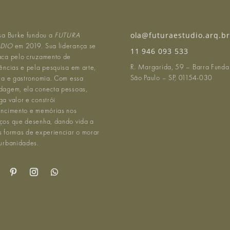
ssa Burke fundou a
FUTURA
ola@futuraestudio.arq.b
ÚDIO
em 2019. Sua liderança se
11 946 093 533
aca pelo cruzamento de
R. Margarida, 59 – Barra Funda
rências e pela pesquisa em arte,
São Paulo – SP, 01154-030
ura e gastronomia. Com essa
dagem, ela conecta pessoas,
a valor e constrói
encimento e memórias nos
ços que desenha, dando vida a
s formas de experienciar o morar
 urbanidades.