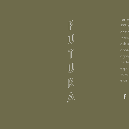
Lari
EST
dest
refe
cult
abor
agreg
pert
espa
nova
e as